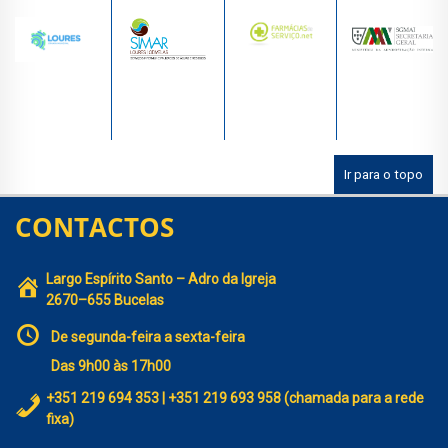
Ir para o topo
CONTACTOS
Largo Espírito Santo – Adro da Igreja
2670–655 Bucelas
De segunda-feira a sexta-feira
Das 9h00 às 17h00
+351 219 694 353 | +351 219 693 958 (chamada para a rede
fixa)