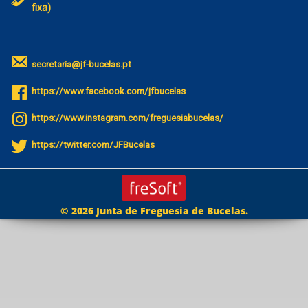
fixa)
secretaria@jf-bucelas.pt
https://www.facebook.com/jfbucelas
https://www.instagram.com/freguesiabucelas/
https://twitter.com/JFBucelas
© 2026 Junta de Freguesia de Bucelas.