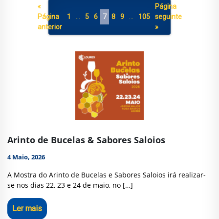
«
Página
Página
1
…
5
6
7
8
9
…
105
seguinte
anterior
»
Arinto de Bucelas & Sabores Saloios
4 Maio, 2026
A Mostra do Arinto de Bucelas e Sabores Saloios irá realizar-
se nos dias 22, 23 e 24 de maio, no […]
Ler mais