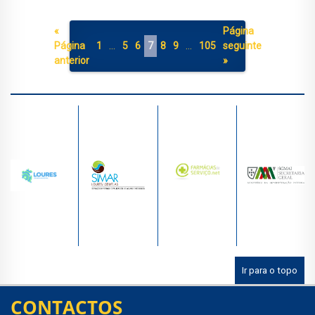
«
Página
Página
1
…
5
6
7
8
9
…
105
seguinte
anterior
»
Ir para o topo
CONTACTOS