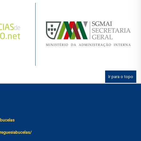
Ir para o topo
bucelas
reguesiabucelas/