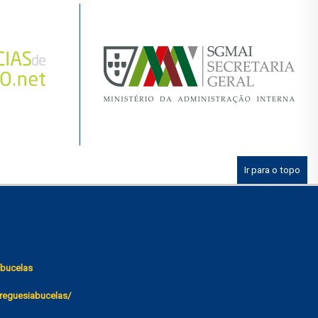
Ir para o topo
bucelas
reguesiabucelas/