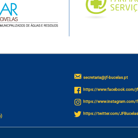
secretaria@jf-bucelas.pt
https://www.facebook.com/jf
https://www.instagram.com/f
https://twitter.com/JFBucela
a)