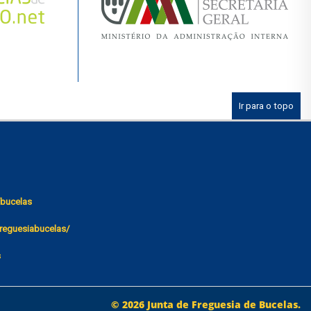
Ir para o topo
bucelas
reguesiabucelas/
s
© 2026 Junta de Freguesia de Bucelas.