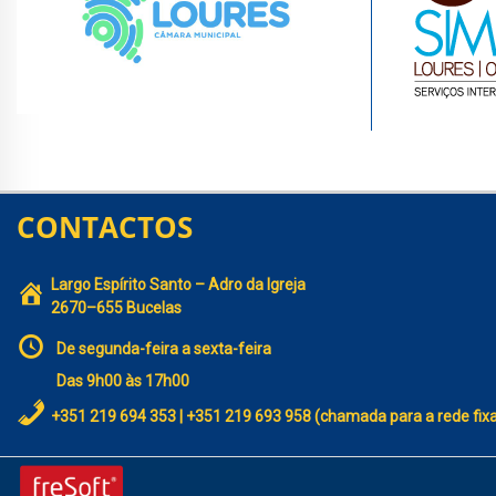
CONTACTOS
Largo Espírito Santo – Adro da Igreja
2670–655 Bucelas
De segunda-feira a sexta-feira
Das 9h00 às 17h00
+351 219 694 353 | +351 219 693 958 (chamada para a rede fix