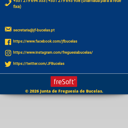
+351 219 694 353 | +351 219 693 958 (chamada para a rede
fixa)
secretaria@jf-bucelas.pt
https://www.facebook.com/jfbucelas
https://www.instagram.com/freguesiabucelas/
https://twitter.com/JFBucelas
© 2026 Junta de Freguesia de Bucelas.