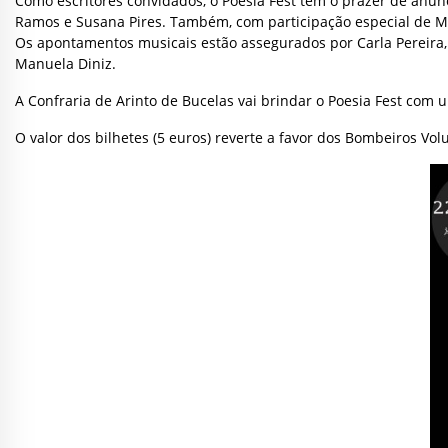
Como escritores convidados, o Poesia Fest tem o prazer de anun
Ramos e Susana Pires. Também, com participação especial de Mar
Os apontamentos musicais estão assegurados por Carla Pereira, D
Manuela Diniz.
A Confraria de Arinto de Bucelas vai brindar o Poesia Fest com 
O valor dos bilhetes (5 euros) reverte a favor dos Bombeiros Vo