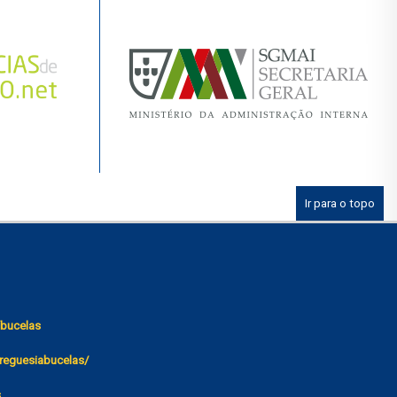
Ir para o topo
bucelas
reguesiabucelas/
s