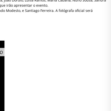
da, João Dórdio, Luísa Ramos, Maria Cabana, Nuno Sousa, Sandra
que irão apresentar o evento.
 Modesto, e Santiago Ferreira. A fotógrafa oficial será