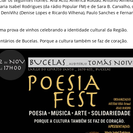
ciar os seguintes nomes: Ana Acto, América Roldão, António Almei
ia Isabel Rodrigues (da rádio Popular FM) e de Sara B. Carvalho, 
eniVihz (Denise Lopes e Ricardo Vilhena), Paulo Sanches e Fernando
uma prova de vinhos celebrando a identidade cultural da Região.
luntários de Bucelas. Porque a cultura também se faz de coração.