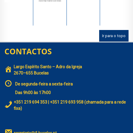
Ir para o topo
CONTACTOS
Largo Espírito Santo – Adro da Igreja
2670–655 Bucelas
De segunda-feira a sexta-feira
Das 9h00 às 17h00
+351 219 694 353 | +351 219 693 958 (chamada para a rede
fixa)
secretaria@jf-bucelas.pt