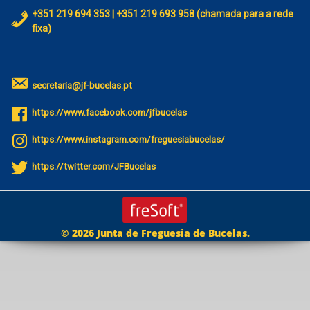
+351 219 694 353 | +351 219 693 958 (chamada para a rede
fixa)
secretaria@jf-bucelas.pt
https://www.facebook.com/jfbucelas
https://www.instagram.com/freguesiabucelas/
https://twitter.com/JFBucelas
© 2026 Junta de Freguesia de Bucelas.