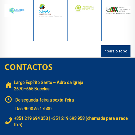
Ir para o topo
CONTACTOS
Largo Espírito Santo – Adro da Igreja
2670–655 Bucelas
De segunda-feira a sexta-feira
Das 9h00 às 17h00
+351 219 694 353 | +351 219 693 958 (chamada para a rede
fixa)