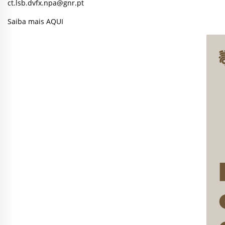
ct.lsb.dvfx.npa@gnr.pt
Saiba mais AQUI