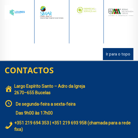
Ir para o topo
CONTACTOS
Largo Espírito Santo – Adro da Igreja
2670–655 Bucelas
De segunda-feira a sexta-feira
Das 9h00 às 17h00
+351 219 694 353 | +351 219 693 958 (chamada para a rede
fixa)