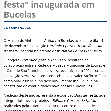
festa” inaugurada em
Bucelas
2 Dezembro, 2025
O Museu do Vinho e da Vinha, em Bucelas acolhe até dia 14
de dezembro a exposição 𝘊𝘦𝘳𝘢̂𝘮𝘪𝘤𝘢 𝘱𝘢𝘳𝘢 𝘢 𝘐𝘯𝘤𝘭𝘶𝘴𝘢̃𝘰 – 𝘋𝘪𝘢𝘴
𝘥𝘦 𝘧𝘦𝘴𝘵𝘢, inserida no âmbito da iniciativa 𝘓𝘰𝘶𝘳𝘦𝘴 𝘐𝘯𝘤𝘭𝘶𝘴𝘪𝘷𝘰.
O projeto 𝘊𝘦𝘳𝘢̂𝘮𝘪𝘤𝘢 𝘱𝘢𝘳𝘢 𝘢 𝘐𝘯𝘤𝘭𝘶𝘴𝘢̃𝘰, resultado da
colaboração entre a Rede de Museus Municipais de Loures e
a Casa de São Francisco de Assis, teve início em 2024, com a
exposição 𝘝𝘦𝘳𝘥𝘶𝘳𝘢𝘴. Tem como objetivo a valorização artística
como pilar essencial no desenvolvimento individual e na
construção de comunidades mais coesas e inclusivas.
A edição deste ano apresenta a exposição 𝘋𝘪𝘢𝘴 𝘥𝘦 𝘧𝘦𝘴𝘵𝘢, que
integra dois novos projetos – 𝘉𝘪𝘭𝘩𝘢𝘴 e 𝘊𝘰𝘳𝘰𝘢𝘴 𝘥𝘦 𝘕𝘢𝘵𝘢𝘭,
realizados pelos utentes do CACI – Centro de Atividades e
Capacitação para a Inclusão da Casa de São Francisco de