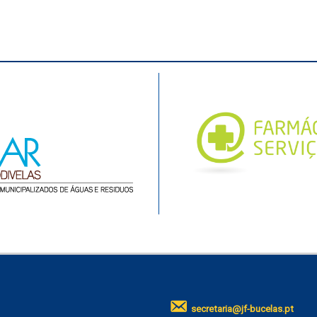
secretaria@jf-bucelas.pt