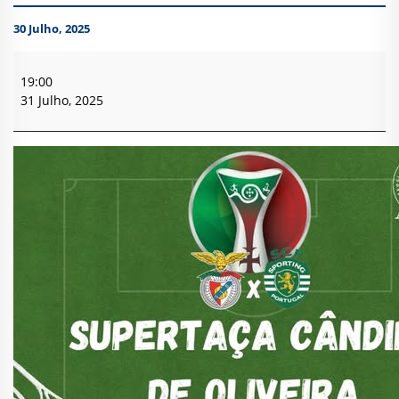
30 Julho, 2025
Transmissão
do
19:00
jogo
31 Julho, 2025
da
Supertaça