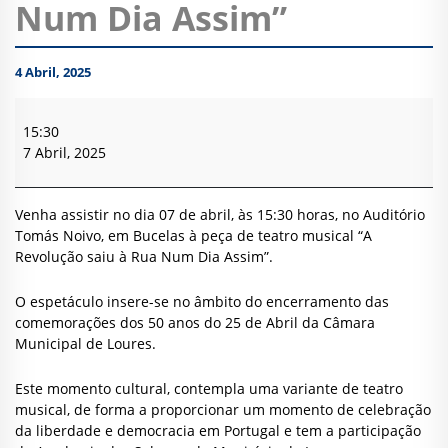
Num Dia Assim”
4 Abril, 2025
Teatro
Musical
15:30
“A
7 Abril, 2025
Revolução
saiu
à
Venha assistir no dia 07 de abril, às 15:30 horas, no Auditório
Rua
Tomás Noivo, em Bucelas à peça de teatro musical “A
Num
Revolução saiu à Rua Num Dia Assim”.
Dia
Assim”
O espetáculo insere-se no âmbito do encerramento das
comemorações dos 50 anos do 25 de Abril da Câmara
Municipal de Loures.
Este momento cultural, contempla uma variante de teatro
musical, de forma a proporcionar um momento de celebração
da liberdade e democracia em Portugal e tem a participação