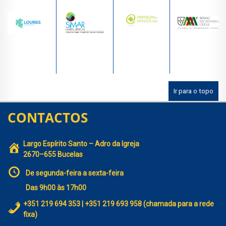
Ir para o topo
CONTACTOS
Largo Espírito Santo – Adro da Igreja
2670–655 Bucelas
De segunda-feira a sexta-feira
Das 9h00 às 17h00
+351 219 694 353 | +351 219 693 958 (chamada para a rede
fixa)