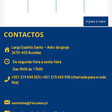
Ir para o topo
CONTACTOS
Largo Espírito Santo – Adro da Igreja
2670–655 Bucelas
De segunda-feira a sexta-feira
Das 9h00 às 17h00
+351 219 694 353 | +351 219 693 958 (chamada para a rede
fixa)
secretaria@jf-bucelas.pt