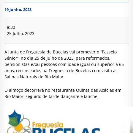
19 Junho, 2023
Passeio
Sénior
8:30
da
25 Julho, 2023
Junta
de
Freguesia
A Junta de Freguesia de Bucelas vai promover o “Passeio
de
Sénior”, no dia 25 de julho de 2023, para reformados,
Bucelas
pensionistas e/ou pessoas com idade igual ou superior a 65
anos, recenseados na Freguesia de Bucelas com visita às
Salinas Naturais de Rio Maior.
O almoço decorrerá no restaurante Quinta das Acácias em
Rio Maior, seguido de tarde dançante e lanche.