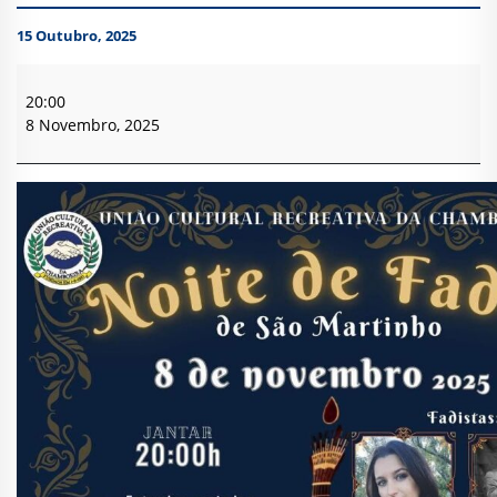
15 Outubro, 2025
Noite
de
20:00
Fados
8 Novembro, 2025
-
Chamboeira