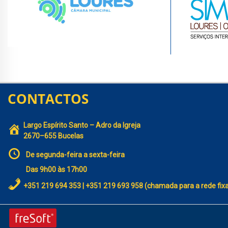
CONTACTOS
Largo Espírito Santo – Adro da Igreja
2670–655 Bucelas
De segunda-feira a sexta-feira
Das 9h00 às 17h00
+351 219 694 353 | +351 219 693 958 (chamada para a rede fix