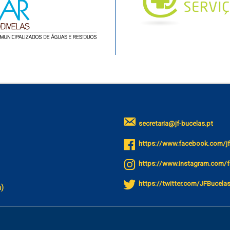
secretaria@jf-bucelas.pt
https://www.facebook.com/jf
https://www.instagram.com/f
https://twitter.com/JFBucela
a)