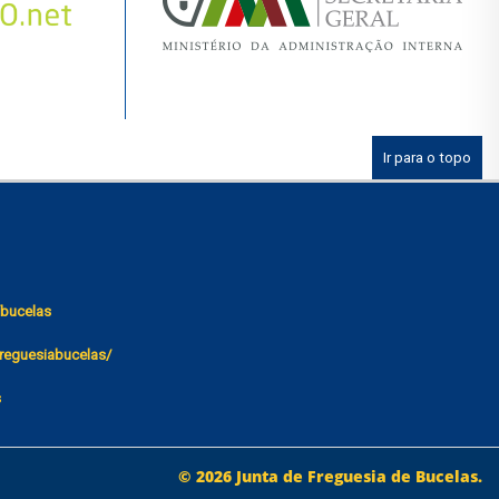
Ir para o topo
bucelas
reguesiabucelas/
s
© 2026 Junta de Freguesia de Bucelas.