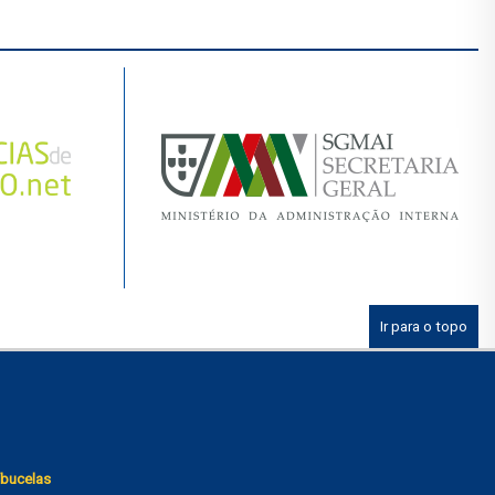
Ir para o topo
bucelas