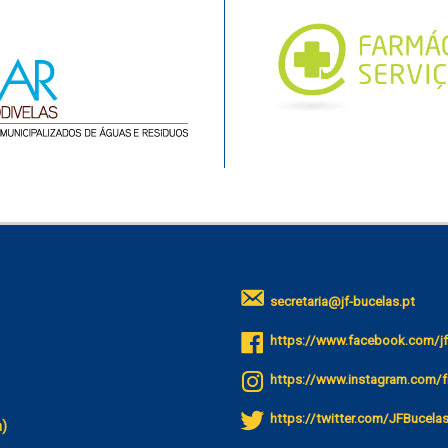
secretaria@jf-bucelas.pt
https://www.facebook.com/jf
https://www.instagram.com/f
https://twitter.com/JFBucela
a)