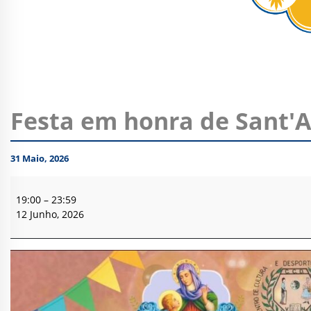
Festa em honra de Sant'A
31 Maio, 2026
Festa
em
19:00
–
23:59
honra
12 Junho, 2026
de
Sant'Ana
-
Vila
Nova