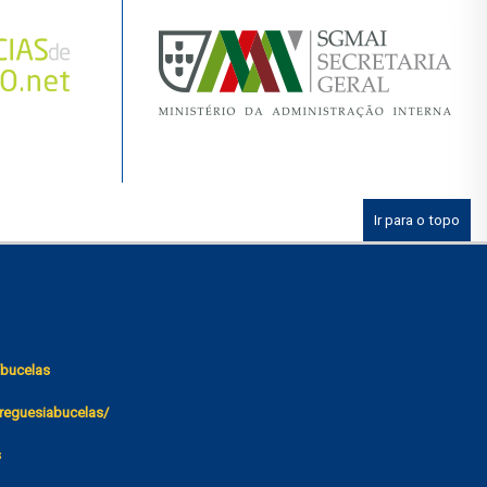
Ir para o topo
bucelas
reguesiabucelas/
s