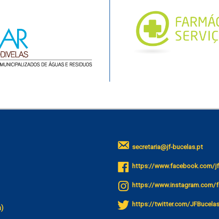
secretaria@jf-bucelas.pt
https://www.facebook.com/jf
https://www.instagram.com/f
https://twitter.com/JFBucela
a)