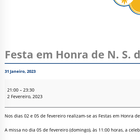
Festa em Honra de N. S. d
31 Janeiro, 2023
Festa
em
21:00
–
23:30
Honra
2 Fevereiro, 2023
de
N.
S.
Nos dias 02 e 05 de fevereiro realizam-se as Festas em Honra d
da
Purificação
A missa no dia 05 de fevereiro (domingo), às 11:00 horas, a celeb
–