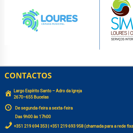
CONTACTOS
Largo Espírito Santo – Adro da Igreja
2670–655 Bucelas
De segunda-feira a sexta-feira
Das 9h00 às 17h00
+351 219 694 353 | +351 219 693 958 (chamada para a rede fix