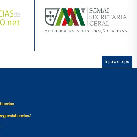
Ir para o topo
bucelas
reguesiabucelas/
s