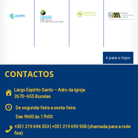
Ir para o topo
CONTACTOS
Largo Espírito Santo – Adro da Igreja
2670–655 Bucelas
De segunda-feira a sexta-feira
Das 9h00 às 17h00
+351 219 694 353 | +351 219 693 958 (chamada para a rede
fixa)