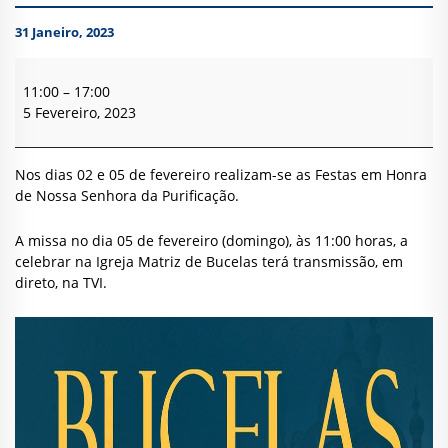
31 Janeiro, 2023
Festa
em
11:00
–
17:00
Honra
5 Fevereiro, 2023
de
N.
S.
Nos dias 02 e 05 de fevereiro realizam-se as Festas em Honra
da
de Nossa Senhora da Purificação.
Purificação
–
A missa no dia 05 de fevereiro (domingo), às 11:00 horas, a
Bucelas
celebrar na Igreja Matriz de Bucelas terá transmissão, em
direto, na TVI.