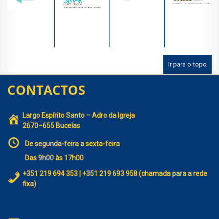
Ir para o topo
CONTACTOS
Largo Espírito Santo – Adro da Igreja
2670–655 Bucelas
De segunda-feira a sexta-feira
Das 9h00 às 17h00
+351 219 694 353 | +351 219 693 958 (chamada para a rede
fixa)