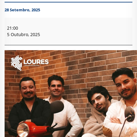
28 Setembro, 2025
Festa
do
21:00
Vinho
5 Outubro, 2025
e
das
Vindimas
-
Vizinhos