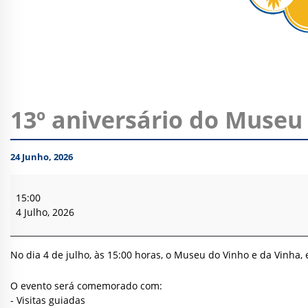
13º aniversário do Museu
24 Junho, 2026
13º
aniversário
15:00
do
4 Julho, 2026
Museu
do
Vinho
No dia 4 de julho, às 15:00 horas, o Museu do Vinho e da Vinha, 
e
da
O evento será comemorado com:
Vinha
- Visitas guiadas