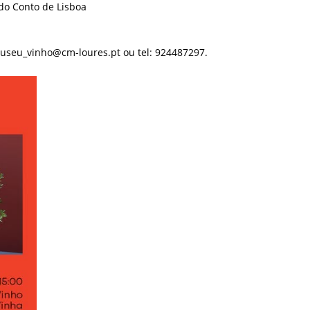
 do Conto de Lisboa
useu_vinho@cm-loures.pt
ou tel: 924487297.