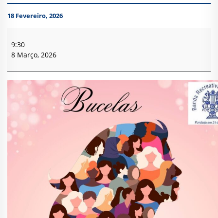
18 Fevereiro, 2026
Dia
da
9:30
Mulher
8 Março, 2026
-
Banda
Recreativa
Bucelas