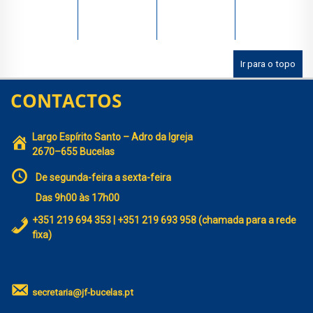
Ir para o topo
CONTACTOS
Largo Espírito Santo – Adro da Igreja
2670–655 Bucelas
De segunda-feira a sexta-feira
Das 9h00 às 17h00
+351 219 694 353 | +351 219 693 958 (chamada para a rede
fixa)
secretaria@jf-bucelas.pt