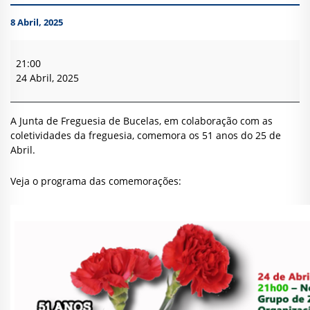
8 Abril, 2025
Comemorações
dos
21:00
51
24 Abril, 2025
anos
do
25
A Junta de Freguesia de Bucelas, em colaboração com as
de
coletividades da freguesia, comemora os 51 anos do 25 de
Abril
Abril.
Veja o programa das comemorações: