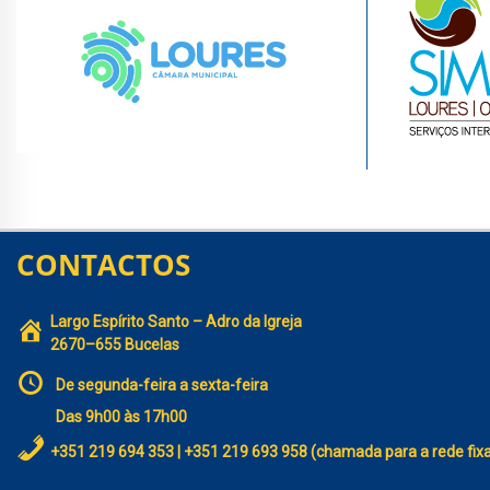
CONTACTOS
Largo Espírito Santo – Adro da Igreja
2670–655 Bucelas
De segunda-feira a sexta-feira
Das 9h00 às 17h00
+351 219 694 353 | +351 219 693 958 (chamada para a rede fix