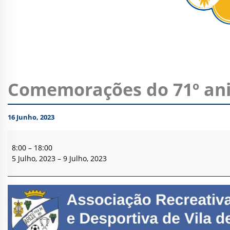
Comemorações do 71º anive
16 Junho, 2023
Comemorações
do
8:00
–
18:00
71º
5 Julho, 2023
–
9 Julho, 2023
aniversário
da
A.R.C.D.
de
Vila
de