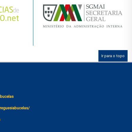
Ir para o topo
bucelas
reguesiabucelas/
s