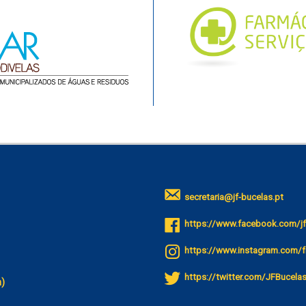
secretaria@jf-bucelas.pt
https://www.facebook.com/jf
https://www.instagram.com/f
https://twitter.com/JFBucela
a)