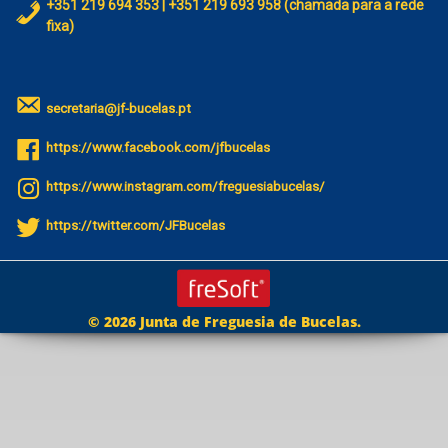
+351 219 694 353 | +351 219 693 958 (chamada para a rede
fixa)
secretaria@jf-bucelas.pt
https://www.facebook.com/jfbucelas
https://www.instagram.com/freguesiabucelas/
https://twitter.com/JFBucelas
© 2026 Junta de Freguesia de Bucelas.