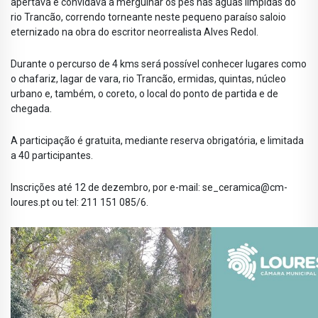
apertava e convidava a mergulhar os pés nas águas límpidas do
rio Trancão, correndo torneante neste pequeno paraíso saloio
eternizado na obra do escritor neorrealista Alves Redol.
Durante o percurso de 4 kms será possível conhecer lugares como
o chafariz, lagar de vara, rio Trancão, ermidas, quintas, núcleo
urbano e, também, o coreto, o local do ponto de partida e de
chegada.
A participação é gratuita, mediante reserva obrigatória, e limitada
a 40 participantes.
Inscrições até 12 de dezembro, por e-mail:
se_ceramica@cm-
loures.pt
ou tel: 211 151 085/6.