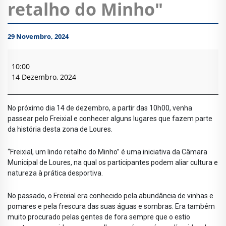
retalho do Minho"
29 Novembro, 2024
Circuito
Pedestre
10:00
"Freixial,
14 Dezembro, 2024
um
lindo
retalho
No próximo dia 14 de dezembro, a partir das 10h00, venha
do
passear pelo Freixial e conhecer alguns lugares que fazem parte
Minho"
da história desta zona de Loures.
“Freixial, um lindo retalho do Minho” é uma iniciativa da Câmara
Municipal de Loures, na qual os participantes podem aliar cultura e
natureza à prática desportiva.
No passado, o Freixial era conhecido pela abundância de vinhas e
pomares e pela frescura das suas águas e sombras. Era também
muito procurado pelas gentes de fora sempre que o estio