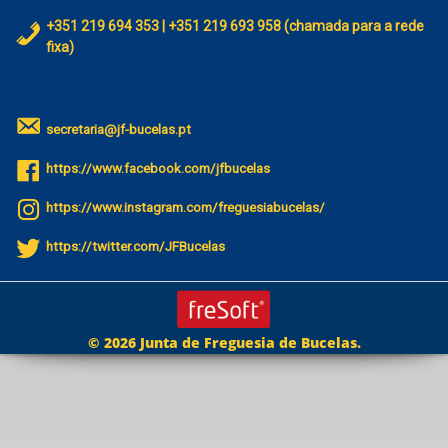
+351 219 694 353 | +351 219 693 958 (chamada para a rede
fixa)
secretaria@jf-bucelas.pt
https://www.facebook.com/jfbucelas
https://www.instagram.com/freguesiabucelas/
https://twitter.com/JFBucelas
© 2026 Junta de Freguesia de Bucelas.