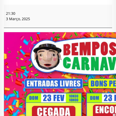
Carnaval
da
21:30
Bemposta
3 Março, 2025