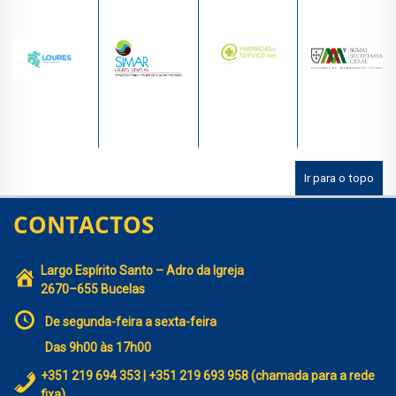
Ir para o topo
CONTACTOS
Largo Espírito Santo – Adro da Igreja
2670–655 Bucelas
De segunda-feira a sexta-feira
Das 9h00 às 17h00
+351 219 694 353 | +351 219 693 958 (chamada para a rede
fixa)