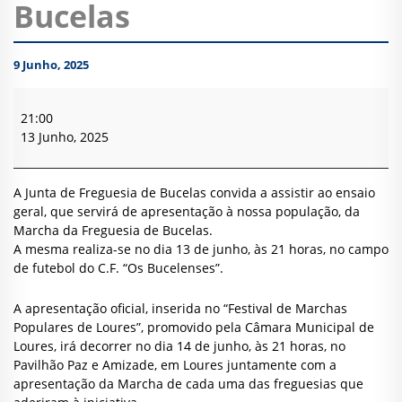
Bucelas
9 Junho, 2025
Apresentação
da
21:00
Marcha
13 Junho, 2025
da
Freguesia
de
A Junta de Freguesia de Bucelas convida a assistir ao ensaio
Bucelas
geral, que servirá de apresentação à nossa população, da
Marcha da Freguesia de Bucelas.
A mesma realiza-se no dia 13 de junho, às 21 horas, no campo
de futebol do C.F. “Os Bucelenses”.
A apresentação oficial, inserida no “Festival de Marchas
Populares de Loures”, promovido pela Câmara Municipal de
Loures, irá decorrer no dia 14 de junho, às 21 horas, no
Pavilhão Paz e Amizade, em Loures juntamente com a
apresentação da Marcha de cada uma das freguesias que