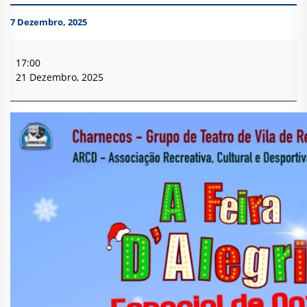
7 Dezembro, 2025
A
Feira
17:00
D’Alegria
21 Dezembro, 2025
-
Vila
de
Rei