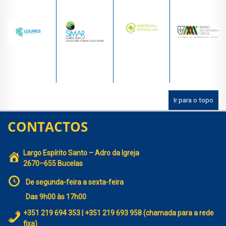
Ir para o topo
CONTACTOS
Largo Espírito Santo – Adro da Igreja
2670–655 Bucelas
De segunda-feira a sexta-feira
Das 9h00 às 17h00
+351 219 694 353 | +351 219 693 958 (chamada para a rede
fixa)