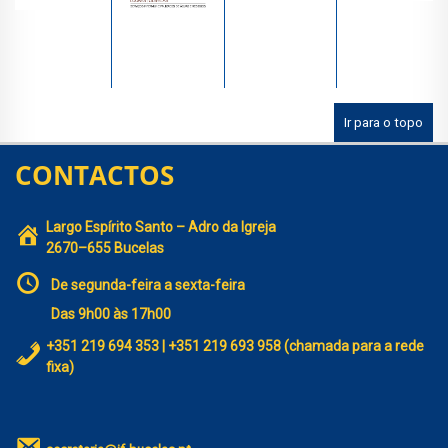
Ir para o topo
CONTACTOS
Largo Espírito Santo – Adro da Igreja
2670–655 Bucelas
De segunda-feira a sexta-feira
Das 9h00 às 17h00
+351 219 694 353 | +351 219 693 958 (chamada para a rede
fixa)