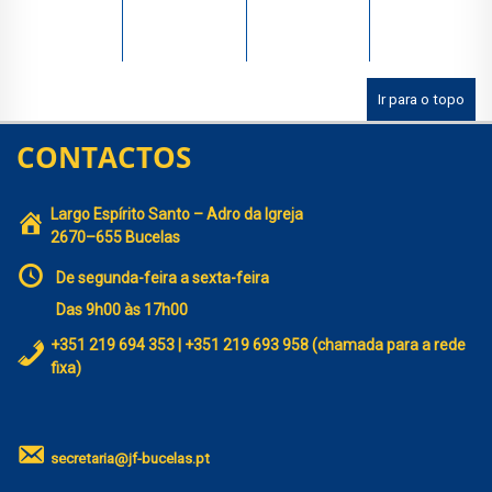
Ir para o topo
CONTACTOS
Largo Espírito Santo – Adro da Igreja
2670–655 Bucelas
De segunda-feira a sexta-feira
Das 9h00 às 17h00
+351 219 694 353 | +351 219 693 958 (chamada para a rede
fixa)
secretaria@jf-bucelas.pt