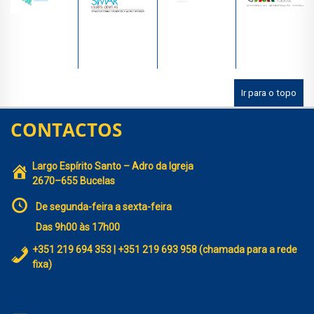
Ir para o topo
CONTACTOS
Largo Espírito Santo – Adro da Igreja
2670–655 Bucelas
De segunda-feira a sexta-feira
Das 9h00 às 17h00
+351 219 694 353 | +351 219 693 958 (chamada para a rede
fixa)