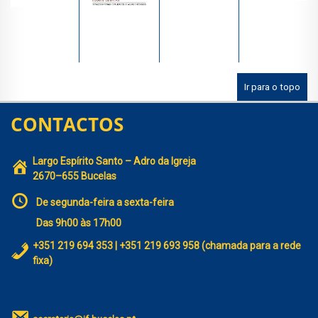
Ir para o topo
CONTACTOS
Largo Espírito Santo – Adro da Igreja
2670–655 Bucelas
De segunda-feira a sexta-feira
Das 9h00 às 17h00
+351 219 694 353 | +351 219 693 958 (chamada para a rede
fixa)