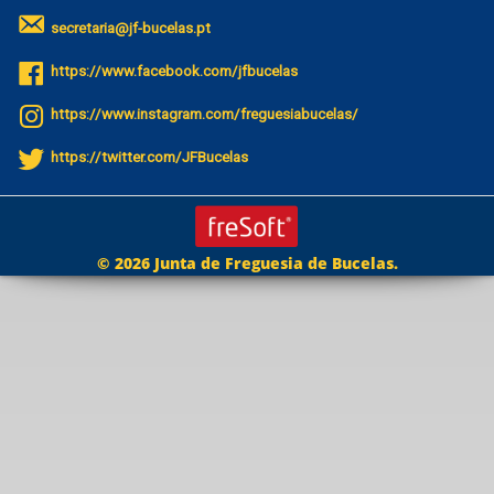
secretaria@jf-bucelas.pt
https://www.facebook.com/jfbucelas
https://www.instagram.com/freguesiabucelas/
https://twitter.com/JFBucelas
© 2026 Junta de Freguesia de Bucelas.