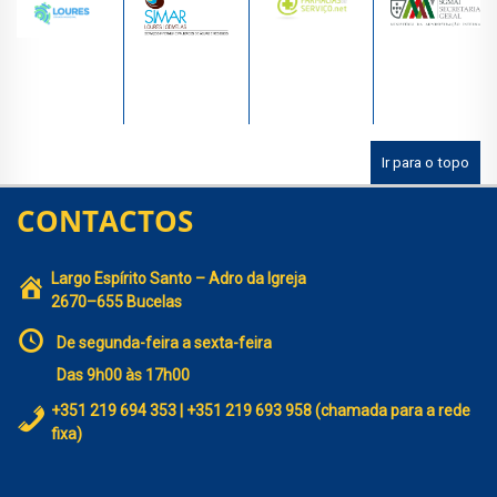
Ir para o topo
CONTACTOS
Largo Espírito Santo – Adro da Igreja
2670–655 Bucelas
De segunda-feira a sexta-feira
Das 9h00 às 17h00
+351 219 694 353 | +351 219 693 958 (chamada para a rede
fixa)