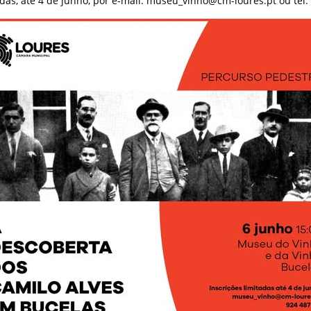
adas, até 4 de junho, por e-mail:
museu_vinho@cm-loures.pt
ou tel: