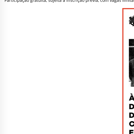
Participação gratuita, sujeita a inscrição prévia, com vagas limit