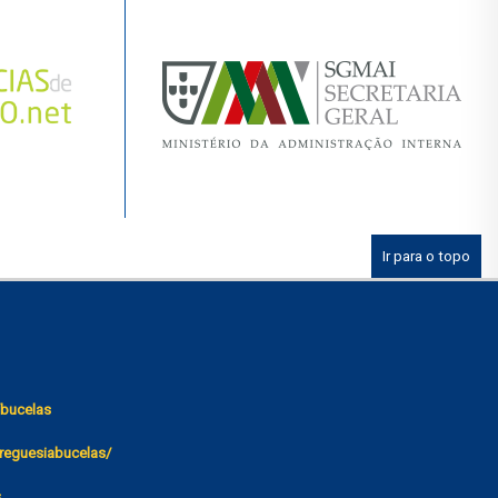
Ir para o topo
bucelas
reguesiabucelas/
s