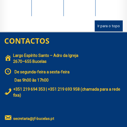
Ir para o topo
CONTACTOS
Largo Espírito Santo – Adro da Igreja
2670–655 Bucelas
De segunda-feira a sexta-feira
Das 9h00 às 17h00
+351 219 694 353 | +351 219 693 958 (chamada para a rede
fixa)
secretaria@jf-bucelas.pt